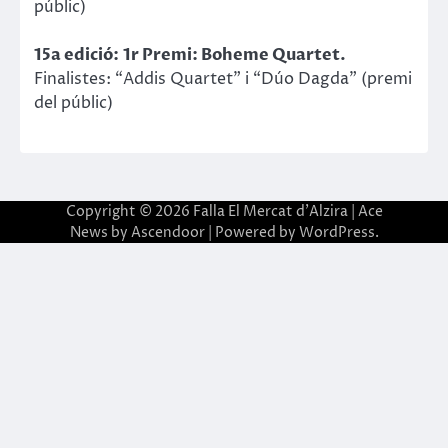
públic)
15a edició:
1r Premi: Boheme Quartet.
Finalistes: “Addis Quartet” i “Dúo Dagda” (premi
del públic)
Copyright © 2026
Falla El Mercat d'Alzira
| Ace
News by
Ascendoor
| Powered by
WordPress
.