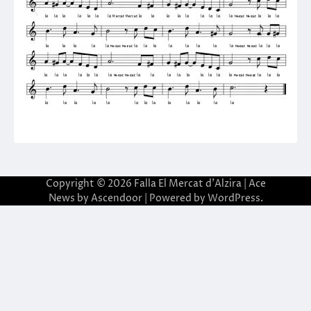
Copyright © 2026
Falla El Mercat d'Alzira
| Ace
News by
Ascendoor
| Powered by
WordPress
.