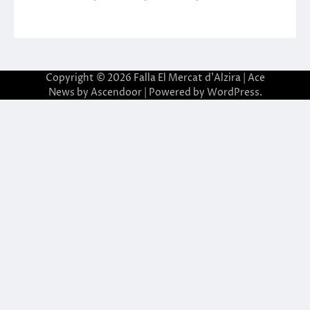
Copyright © 2026
Falla El Mercat d'Alzira
| Ace
News by
Ascendoor
| Powered by
WordPress
.