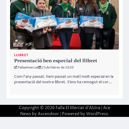
LLIBRET
Presentació ben especial del llibret
Fallaelmercat
23 de febrer de 2020
Com l’any passat, hem passat un matí molt especial en la
presentació del nostre llibret. S’ens ha remogut el cor…
Copyright © 2026
Falla El Mercat d'Alzira
| Ace
News by
Ascendoor
| Powered by
WordPress
.