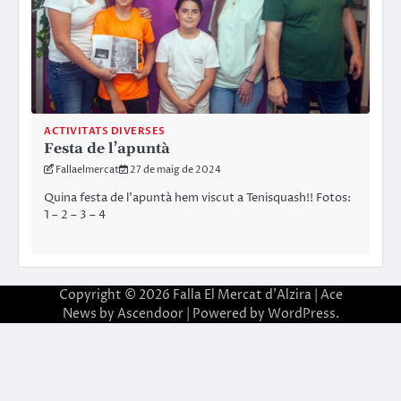
ACTIVITATS DIVERSES
Festa de l’apuntà
Fallaelmercat
27 de maig de 2024
Quina festa de l’apuntà hem viscut a Tenisquash!! Fotos:
1 – 2 – 3 – 4
Copyright © 2026
Falla El Mercat d'Alzira
| Ace
News by
Ascendoor
| Powered by
WordPress
.