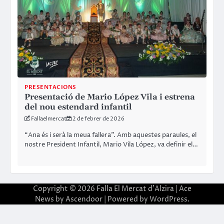
PRESENTACIONS
Presentació de Mario López Vila i estrena
del nou estendard infantil
Fallaelmercat
2 de febrer de 2026
“Ana és i serà la meua fallera”. Amb aquestes paraules, el
nostre President Infantil, Mario Vila López, va definir el…
Copyright © 2026
Falla El Mercat d'Alzira
| Ace
News by
Ascendoor
| Powered by
WordPress
.