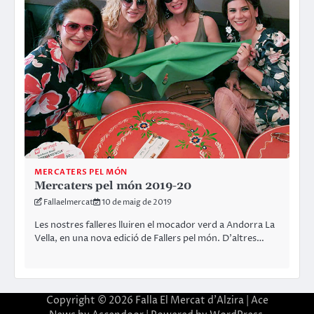
MERCATERS PEL MÓN
Mercaters pel món 2019-20
Fallaelmercat
10 de maig de 2019
Les nostres falleres lluiren el mocador verd a Andorra La
Vella, en una nova edició de Fallers pel món. D’altres…
Copyright © 2026
Falla El Mercat d'Alzira
| Ace