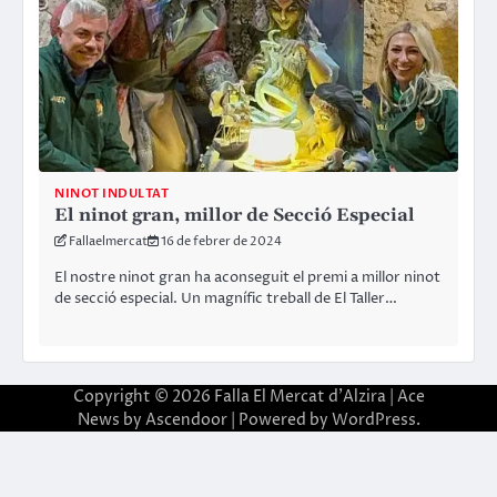
NINOT INDULTAT
El ninot gran, millor de Secció Especial
Fallaelmercat
16 de febrer de 2024
El nostre ninot gran ha aconseguit el premi a millor ninot
de secció especial. Un magnífic treball de El Taller…
Copyright © 2026
Falla El Mercat d'Alzira
| Ace
News by
Ascendoor
| Powered by
WordPress
.