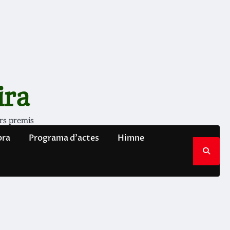
ira
rs premis
bra
Programa d’actes
Himne