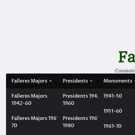
Skip
to
content
Fa
Comissió
Falleres Majors
Presidents
Monuments
Falleres Majors
Filà Mercaders
Presidents 1942-
1941-50
1942-60
1960
1951-60
Etiqueta:
Ninot Indultat
Falleres Majors 1961-
Presidents 1961-
70
1980
1961-70