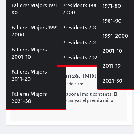
Falleres Majors 1971-
Presidents 1981-
1971-80
80
2000
1981-90
Falleres Majors 1991-
Presidents 2001-10
2000
1991-2000
Presidents 2011-20
Falleres Majors
2001-10
2001-10
Presidents 2021-30
2011-19
EXPOSICIÓ DEL NINOT
Falleres Majors
El Ninot infantil 2026, INDULTAT!!!!
2011-20
2021-30
Fallaelmercat
26 de febrer de 2026
Falleres Majors
Al Mercat, estem d’enhorabona i molt contents! El
nostre ninot infantil, ha guanyat el premi a millor
2021-30
ninot infantil de…