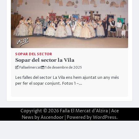
SOPAR DEL SECTOR
Sopar del sector la Vila
Fallaelmercat
1 de desembre de 2025
Les falles del sector La Vila ens hem ajuntat un any més
per fer el sopar conjunt. Fotos 1 –…
Copyright © 2026
Falla El Mercat d'Alzira
| Ace
News by
Ascendoor
| Powered by
WordPress
.