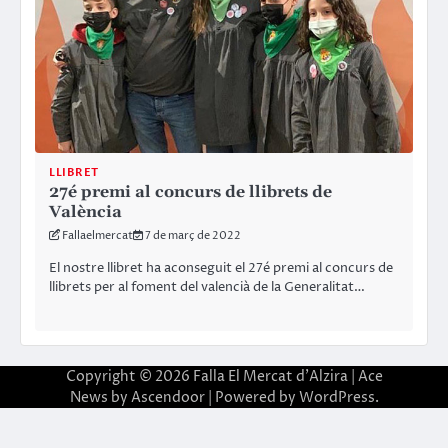
LLIBRET
27é premi al concurs de llibrets de
València
Fallaelmercat
7 de març de 2022
El nostre llibret ha aconseguit el 27é premi al concurs de
llibrets per al foment del valencià de la Generalitat…
Copyright © 2026
Falla El Mercat d'Alzira
| Ace
News by
Ascendoor
| Powered by
WordPress
.