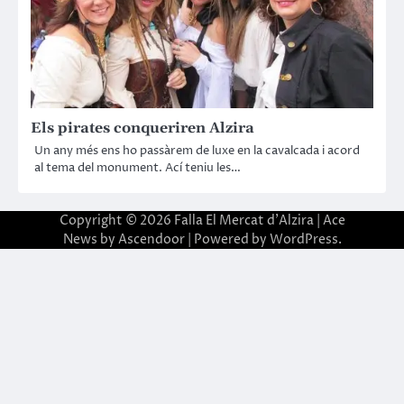
Els pirates conqueriren Alzira
Un any més ens ho passàrem de luxe en la cavalcada i acord
al tema del monument. Ací teniu les…
Copyright © 2026
Falla El Mercat d'Alzira
| Ace
News by
Ascendoor
| Powered by
WordPress
.