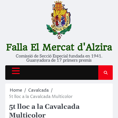
Skip
to
content
Falla El Mercat d'Alzira
Comissió de Secció Especial fundada en 1941.
Guanyadora de 17 primers premis
Home
Cavalcada
5t lloc a la Cavalcada Multicolor
5t lloc a la Cavalcada
Multicolor