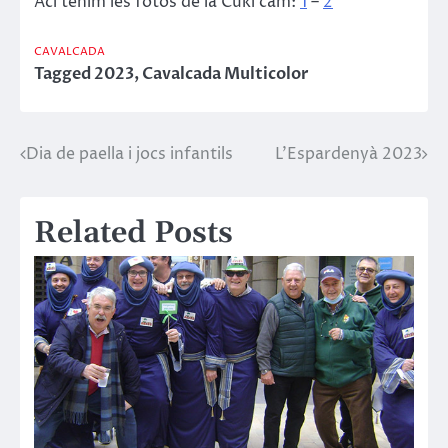
Ací tenim les fotos de la Cuki cam:
1
–
2
CAVALCADA
Tagged
2023
,
Cavalcada Multicolor
Dia de paella i jocs infantils
L’Espardenyà 2023
Navegació
d'entrades
Related Posts