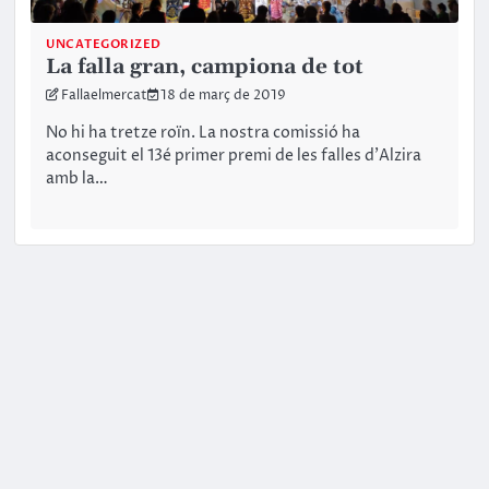
UNCATEGORIZED
La falla gran, campiona de tot
Fallaelmercat
18 de març de 2019
No hi ha tretze roïn. La nostra comissió ha
aconseguit el 13é primer premi de les falles d’Alzira
amb la…