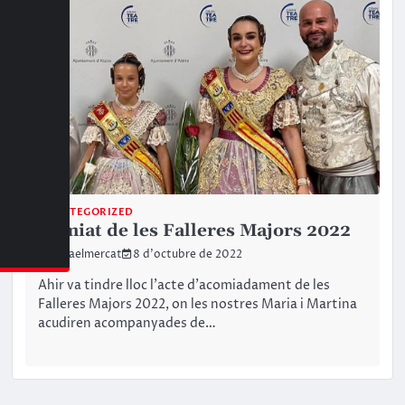
UNCATEGORIZED
Comiat de les Falleres Majors 2022
Fallaelmercat
8 d'octubre de 2022
Ahir va tindre lloc l’acte d’acomiadament de les
Falleres Majors 2022, on les nostres Maria i Martina
acudiren acompanyades de…