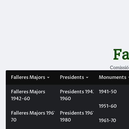
Skip
to
content
Fa
Comissió
Falleres Majors
Presidents
Monuments
Falleres Majors
Filà Mercaders
Presidents 1942-
1941-50
1942-60
1960
1951-60
Categoria:
Uncategorized
Falleres Majors 1961-
Presidents 1961-
70
1980
1961-70