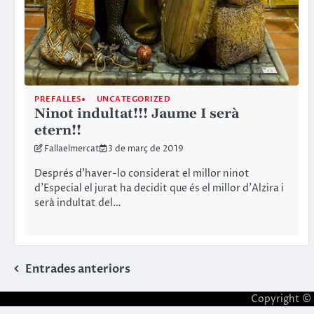
PREFALLES
UNCATEGORIZED
Ninot indultat!!! Jaume I serà
etern!!
Fallaelmercat
3 de març de 2019
Després d’haver-lo considerat el millor ninot
d’Especial el jurat ha decidit que és el millor d’Alzira i
serà indultat del…
Navegació
Entrades anteriors
d'entrades
Copyright ©