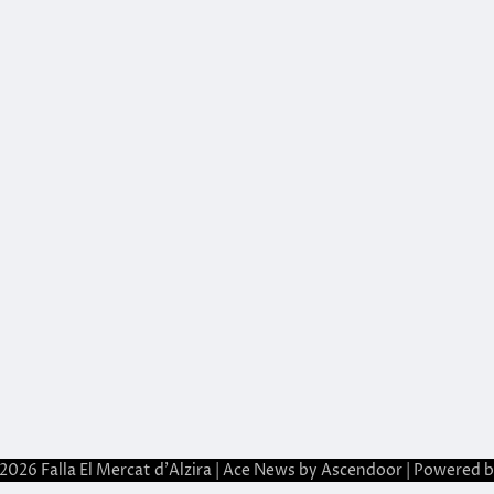
 2026
Falla El Mercat d'Alzira
| Ace News by
Ascendoor
| Powered 