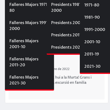
Falleres Majors 1971-
Presidents 1981-
1971-80
80
2000
1981-90
Falleres Majors 1991-
Presidents 2001-10
2000
1991-2000
Presidents 2011-20
Falleres Majors
2001-10
2001-10
Presidents 2021-30
2011-19
UNCATEGORIZED
Falleres Majors
Visita a la Murta
2011-20
2021-30
Fallaelmercat
30 d'octubre de 2022
Falleres Majors
Quin gran dia hem passat hui a la Murta! Grans i
menuts hem gaudit d’una excursió en familia
2021-30
mercatera i…