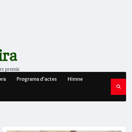
ira
rs premis
bra
Programa d’actes
Himne