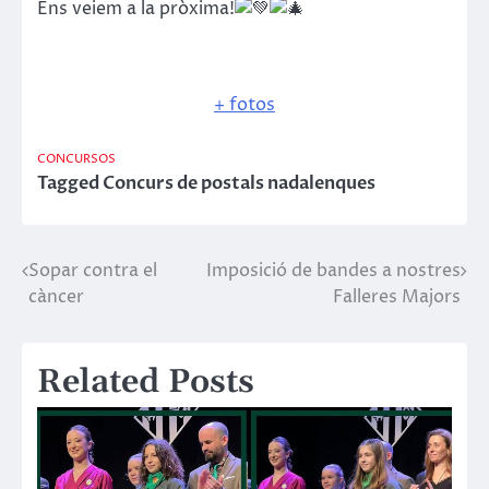
Ens veiem a la pròxima!
+ fotos
CONCURSOS
Tagged
Concurs de postals nadalenques
Sopar contra el
Imposició de bandes a nostres
Navegació
càncer
Falleres Majors
d'entrades
Related Posts