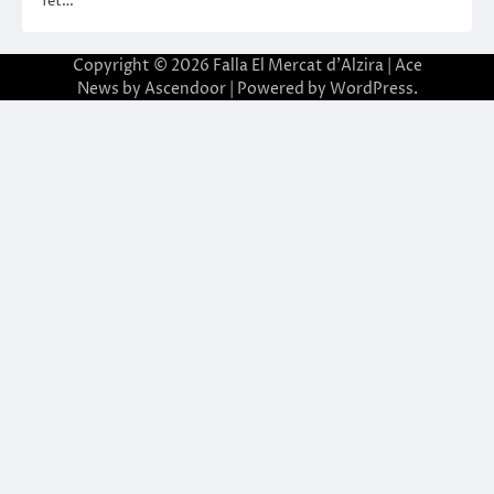
fet…
Copyright © 2026
Falla El Mercat d'Alzira
| Ace
News by
Ascendoor
| Powered by
WordPress
.