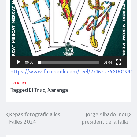
00:00
01:04
https://www.facebook.com/reel/271622356001941
EXERCICI
Tagged
El Truc
,
Xaranga
Repàs fotogràfic a les
Jorge Albado, nou
Navegació
Falles 2024
president de la falla
d'entrades