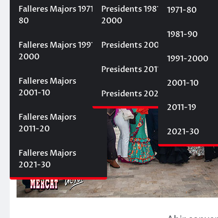
30 d'abril de 2023
Fallaelmercat
Falleres Majors 1971-
Presidents 1981-
1971-80
80
2000
1981-90
Falleres Majors 1991-
Presidents 2001-10
2000
1991-2000
Presidents 2011-20
Falleres Majors
2001-10
2001-10
Presidents 2021-30
2011-19
Falleres Majors
2011-20
2021-30
Falleres Majors
2021-30