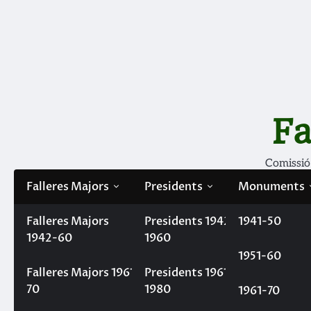
Skip
to
content
Fa
Comissió
Falleres Majors
Presidents
Monuments
Falleres Majors
Filà Mercaders
Presidents 1942-
1941-50
1942-60
1960
1951-60
Home
Festa rociera
Festa rociera
Falleres Majors 1961-
Presidents 1961-
Festa rociera
70
1980
1961-70