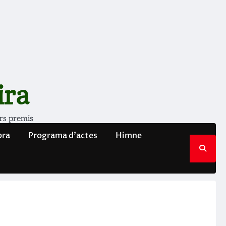
ira
rs premis
bra
Programa d’actes
Himne