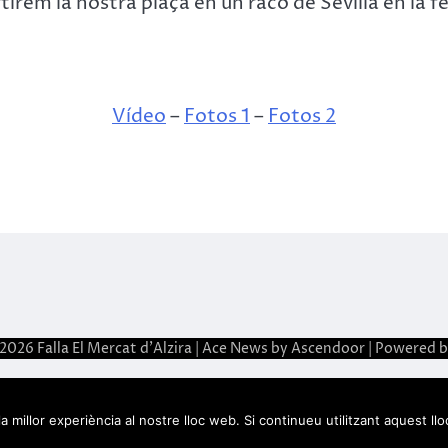
tírem la nostra plaça en un racó de Sevilla en la fe
Vídeo
–
Fotos 1
–
Fotos 2
 2026
Falla El Mercat d'Alzira
| Ace News by
Ascendoor
| Powered 
 millor experiència al nostre lloc web. Si continueu utilitzant aquest l