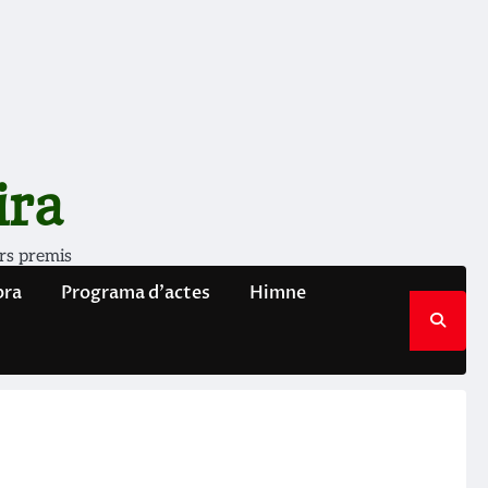
ira
rs premis
bra
Programa d’actes
Himne