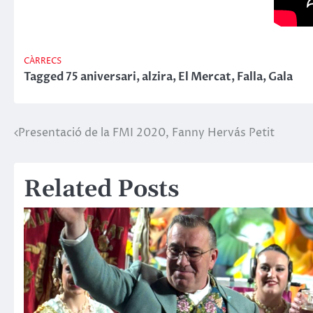
CÀRRECS
Tagged
75 aniversari
,
alzira
,
El Mercat
,
Falla
,
Gala
Presentació de la FMI 2020, Fanny Hervás Petit
Navegació
d'entrades
Related Posts