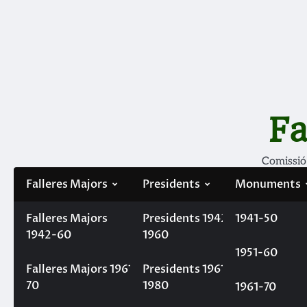
Skip
to
content
Fa
Comissió
Falleres Majors
Presidents
Monuments
Falleres Majors
Filà Mercaders
Presidents 1942-
1941-50
1942-60
1960
1951-60
Home
Càrrecs
Gala del 75 aniversari
Falleres Majors 1961-
Presidents 1961-
Gala del 75 aniversari
70
1980
1961-70