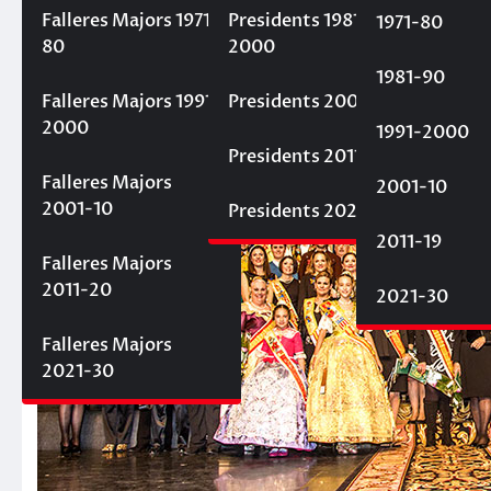
20 d'abril de 2020
Fallaelmercat
Falleres Majors 1971-
Presidents 1981-
1971-80
80
2000
1981-90
Falleres Majors 1991-
Presidents 2001-10
2000
1991-2000
Presidents 2011-20
Falleres Majors
2001-10
2001-10
Presidents 2021-30
2011-19
Falleres Majors
2011-20
2021-30
Falleres Majors
2021-30