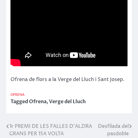
Ofrena de flors a la Verge del Lluch i Sant Josep.
OFRENA
Tagged
Ofrena
,
Verge del Lluch
1r PREMI DE LES FALLES D’ALZIRA
Desfilada del
Navegació
GRANS PER 15A VOLTA
pasdoble