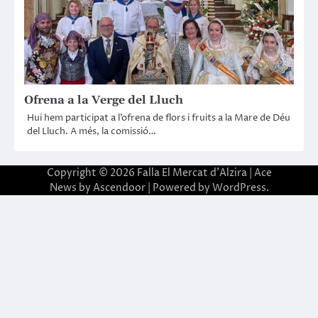
Ofrena a la Verge del Lluch
Hui hem participat a l’ofrena de flors i fruits a la Mare de Déu
del Lluch. A més, la comissió…
Copyright © 2026
Falla El Mercat d'Alzira
| Ace
News by
Ascendoor
| Powered by
WordPress
.