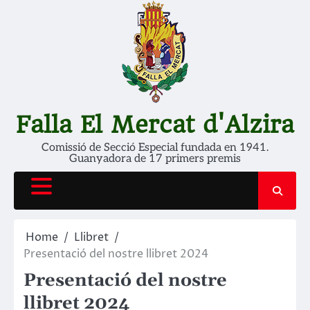
Skip
to
content
Falla El Mercat d'Alzira
Comissió de Secció Especial fundada en 1941.
Guanyadora de 17 primers premis
Home
Llibret
Presentació del nostre llibret 2024
Presentació del nostre
llibret 2024