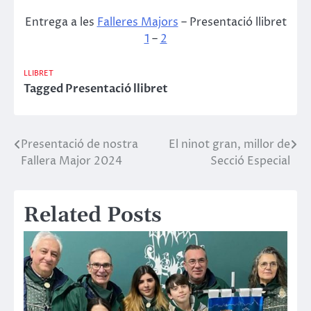
Entrega a les
Falleres Majors
– Presentació llibret
1
–
2
LLIBRET
Tagged
Presentació llibret
Presentació de nostra
El ninot gran, millor de
Navegació
Fallera Major 2024
Secció Especial
d'entrades
Related Posts