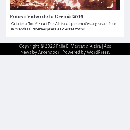
Fotos i Vídeo de la Cremà 2019
Gràcies a Tot Alzira i Tele Alzira disposem d’esta gravació de
la cremà i a Riberaespress.es d’estes fotos
Copyright © 2026
Falla El Mercat d'Alzira
| Ace
News by
Ascendoor
| Powered by
WordPress
.