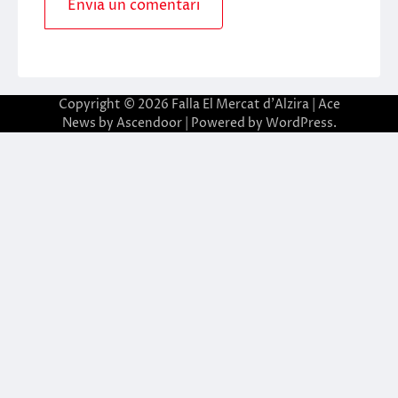
Copyright © 2026
Falla El Mercat d'Alzira
| Ace
News by
Ascendoor
| Powered by
WordPress
.