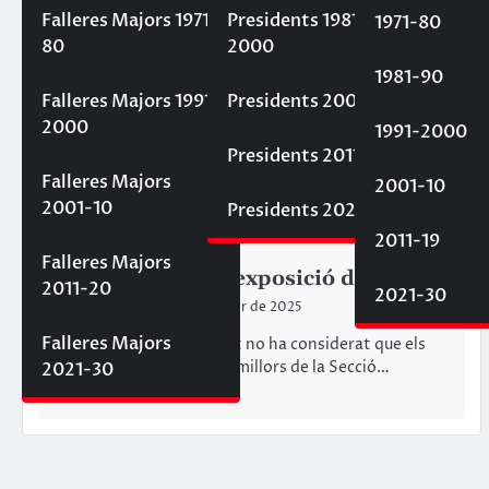
Falleres Majors 1971-
Presidents 1981-
1971-80
80
2000
1981-90
Falleres Majors 1991-
Presidents 2001-10
2000
1991-2000
Presidents 2011-20
Falleres Majors
2001-10
2001-10
Presidents 2021-30
2011-19
EXPOSICIÓ DEL NINOT
Falleres Majors
Inauguració de l’exposició del ninot
2011-20
2021-30
Fallaelmercat
14 de febrer de 2025
Falleres Majors
No ha hagut sort i el jurat no ha considerat que els
nostres ninots foren els millors de la Secció…
2021-30