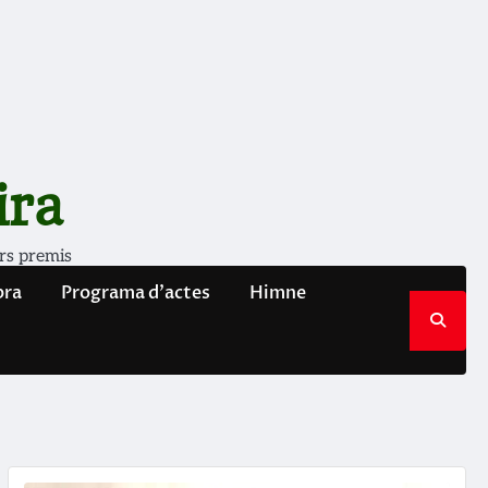
ira
rs premis
bra
Programa d’actes
Himne