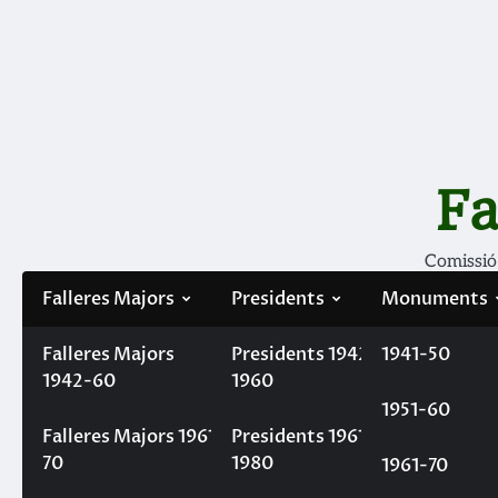
Skip
to
content
Fa
Comissió
Falleres Majors
Presidents
Monuments
Falleres Majors
Filà Mercaders
Presidents 1942-
1941-50
1942-60
1960
1951-60
Etiqueta:
Exposició del N
Falleres Majors 1961-
Presidents 1961-
70
1980
1961-70