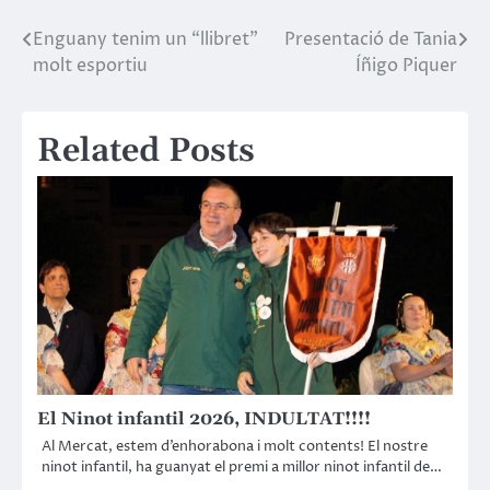
Enguany tenim un “llibret”
Presentació de Tania
Navegació
molt esportiu
Íñigo Piquer
d'entrades
Related Posts
El Ninot infantil 2026, INDULTAT!!!!
Al Mercat, estem d’enhorabona i molt contents! El nostre
ninot infantil, ha guanyat el premi a millor ninot infantil de…