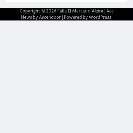
Copyright © 2026
Falla El Mercat d'Alzira
| Ace
News by
Ascendoor
| Powered by
WordPress
.