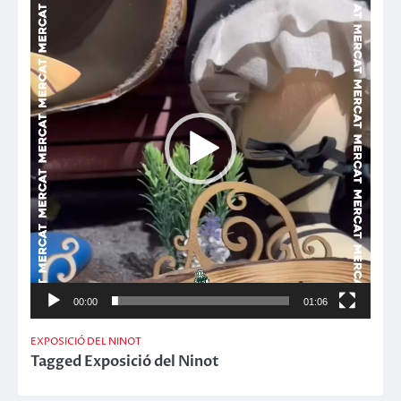
de
vídeo
00:00
01:06
EXPOSICIÓ DEL NINOT
Tagged
Exposició del Ninot