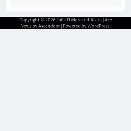
Copyright © 2026
Falla El Mercat d'Alzira
| Ace
News by
Ascendoor
| Powered by
WordPress
.