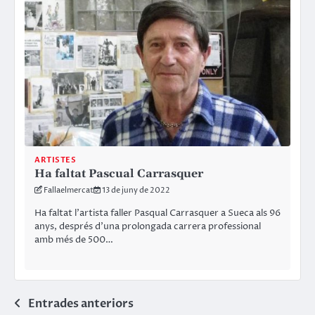
ARTISTES
Ha faltat Pascual Carrasquer
Fallaelmercat
13 de juny de 2022
Ha faltat l’artista faller Pasqual Carrasquer a Sueca als 96
anys, després d’una prolongada carrera professional
amb més de 500…
Navegació
Entrades anteriors