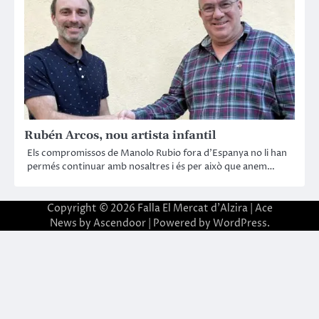
Rubén Arcos, nou artista infantil
Els compromissos de Manolo Rubio fora d’Espanya no li han
permés continuar amb nosaltres i és per això que anem…
Copyright © 2026
Falla El Mercat d'Alzira
| Ace
News by
Ascendoor
| Powered by
WordPress
.