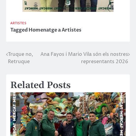
ARTISTES
Tagged
Homenatge a Artistes
Truque no,
Ana Fayos i Mario Vila són els nostres
Navegació
Retruque
representants 2026
d'entrades
Related Posts