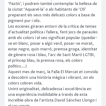
‘Pastís’, i podrem també contemplar la bellesa de
la ciutat ‘Aquarel·la’ o als habitants de ‘Oli’
preparant els seus més delicats colors a base de
pigment pur i olis.
Les escenes giraran entorn de la crítica de temes
d’actualitat política i fallera, fent jocs de paraules
amb els colors i el seu significat popular (quedar-
se en blanc, posar a algú verd, posar-se morat,
estar negre, quin marró, premsa groga, identitat
de gènere rosa i blau, l’arc de Sant Martí LGTBI,
el príncep blau, la premsa rosa, els colors
polítics….)
Aquest mes de març, la Falla El Mercat et convida
a descobrir una història màgica i vibrant, on els
colors cobren vida.
Unint originalitat, delicadessa i excel·lència en
una experiència inoblidable a través de esta
increïble obra de l’artista David Sánchez Llongo i
el seu equip.