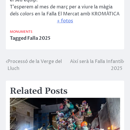
T’esperem al mes de març per a viure la màgia
dels colors en la Falla El Mercat amb KROMÀTICA
+ fotos
MONUMENTS
Tagged
Falla 2025
Processó de la Verge del
Així serà la Falla Infantil
Navegació
Lluch
2025
d'entrades
Related Posts