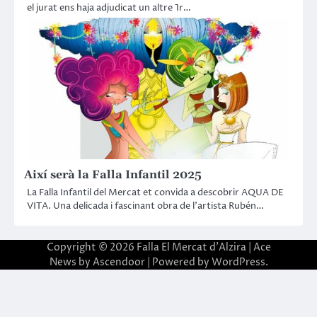
el jurat ens haja adjudicat un altre 1r…
Així serà la Falla Infantil 2025
La Falla Infantil del Mercat et convida a descobrir AQUA DE
VITA. Una delicada i fascinant obra de l’artista Rubén…
Copyright © 2026
Falla El Mercat d'Alzira
| Ace
News by
Ascendoor
| Powered by
WordPress
.