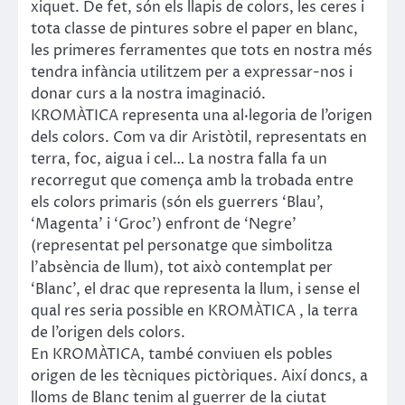
xiquet. De fet, són els llapis de colors, les ceres i
tota classe de pintures sobre el paper en blanc,
les primeres ferramentes que tots en nostra més
tendra infància utilitzem per a expressar-nos i
donar curs a la nostra imaginació.
KROMÀTICA representa una al·legoria de l’origen
dels colors. Com va dir Aristòtil, representats en
terra, foc, aigua i cel… La nostra falla fa un
recorregut que comença amb la trobada entre
els colors primaris (són els guerrers ‘Blau’,
‘Magenta’ i ‘Groc’) enfront de ‘Negre’
(representat pel personatge que simbolitza
l’absència de llum), tot això contemplat per
‘Blanc’, el drac que representa la llum, i sense el
qual res seria possible en KROMÀTICA , la terra
de l’origen dels colors.
En KROMÀTICA, també conviuen els pobles
origen de les tècniques pictòriques. Així doncs, a
lloms de Blanc tenim al guerrer de la ciutat