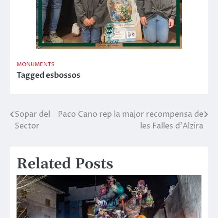
MONUMENTS
Tagged
esbossos
Sopar del
Paco Cano rep la major recompensa de
Navegació
Sector
les Falles d’Alzira
d'entrades
Related Posts