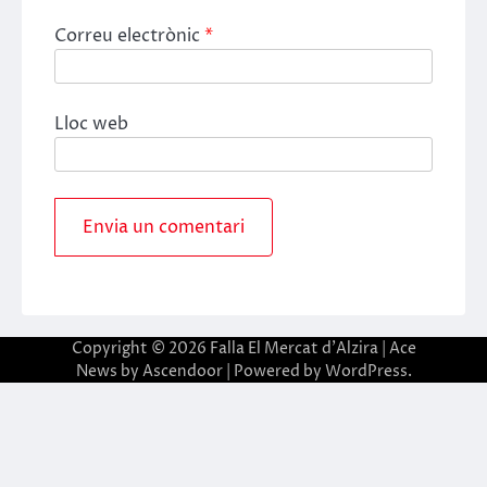
Correu electrònic
*
Lloc web
Copyright © 2026
Falla El Mercat d'Alzira
| Ace
News by
Ascendoor
| Powered by
WordPress
.