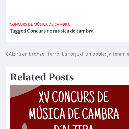
CONCURS DE MÚSICA DE CAMBRA
Tagged
Concurs de música de cambra
Alzira en bronze i ferro. La forja d’ un poble: Ja tenim 
Navegació
d'entrades
Related Posts