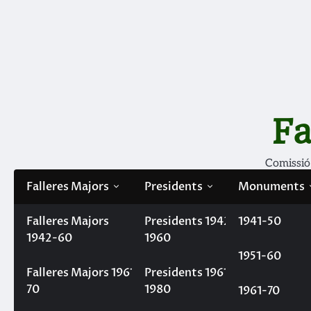
Skip
to
content
Fa
Comissió
Falleres Majors
Presidents
Monuments
Falleres Majors
Filà Mercaders
Presidents 1942-
1941-50
1942-60
1960
1951-60
Home
Concurs de música de cambra
El quartet 
Falleres Majors 1961-
Presidents 1961-
El quartet Aletheia gua
70
1980
1961-70