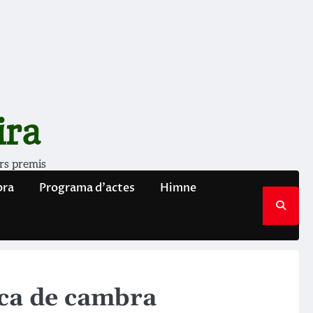
ira
rs premis
bra
Programa d’actes
Himne
ica de cambra