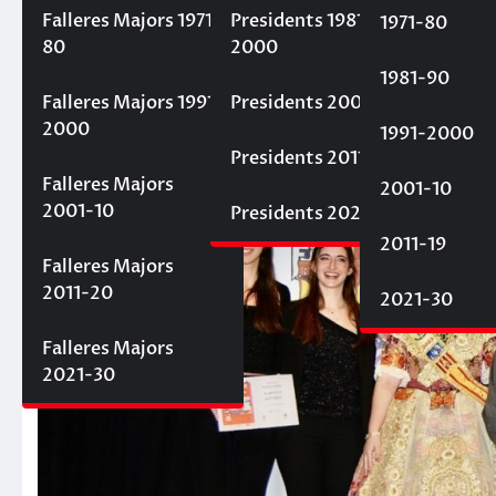
19 de febrer de 2023
Fallaelmercat
Falleres Majors 1971-
Presidents 1981-
1971-80
80
2000
1981-90
Falleres Majors 1991-
Presidents 2001-10
2000
1991-2000
Presidents 2011-20
Falleres Majors
2001-10
2001-10
Presidents 2021-30
2011-19
Falleres Majors
2011-20
2021-30
Falleres Majors
2021-30