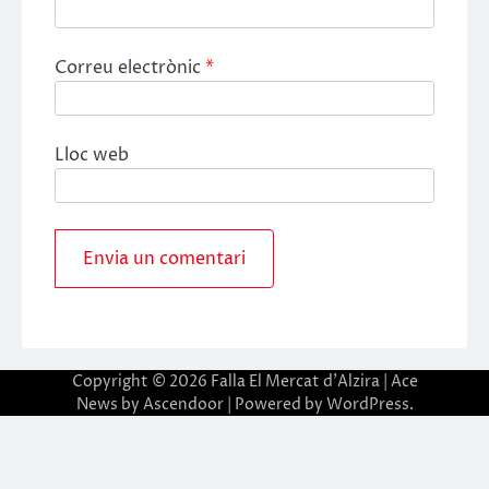
Correu electrònic
*
Lloc web
Copyright © 2026
Falla El Mercat d'Alzira
| Ace
News by
Ascendoor
| Powered by
WordPress
.