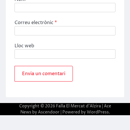
Correu electrònic
*
Lloc web
Copyright © 2026
Falla El Mercat d'Alzira
| Ace
News by
Ascendoor
| Powered by
WordPress
.