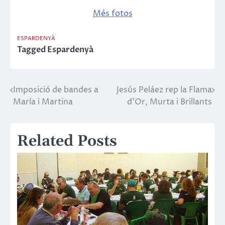
Més fotos
ESPARDENYÀ
Tagged
Espardenyà
Imposició de bandes a
Jesús Peláez rep la Flama
Navegació
María i Martina
d’Or, Murta i Brillants
d'entrades
Related Posts