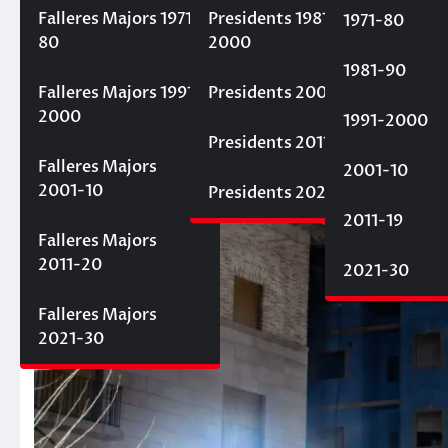
18 de març de 2024
Fallaelmercat
Falleres Majors 1971-
Presidents 1981-
1971-80
80
2000
1981-90
Falleres Majors 1991-
Presidents 2001-10
2000
1991-2000
Presidents 2011-20
Falleres Majors
2001-10
2001-10
Presidents 2021-30
2011-19
Falleres Majors
2011-20
2021-30
Falleres Majors
2021-30