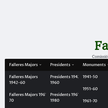
Fa
Comissió
Falleres Majors
Presidents
Monuments
Falleres Majors
Filà Mercaders
Presidents 1942-
1941-50
1942-60
1960
1951-60
Home
Monuments
Una altra vegada som la millor 
Falleres Majors 1961-
Presidents 1961-
Una altra vegada som la 
70
1980
1961-70