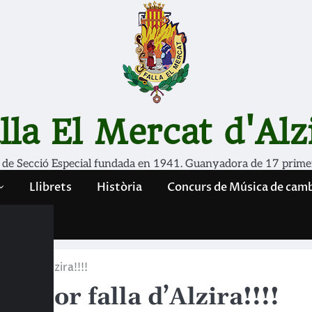
lla El Mercat d'Alz
 de Secció Especial fundada en 1941. Guanyadora de 17 prime
Llibrets
Història
Concurs de Música de cam
falla d’Alzira!!!!
millor falla d’Alzira!!!!