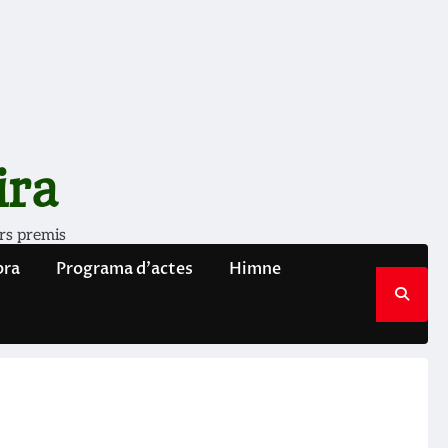
ira
rs premis
bra
Programa d’actes
Himne